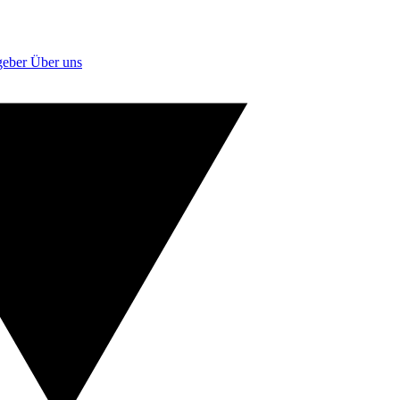
geber
Über uns