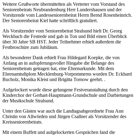
Weitere Grußworte übermittelten als Vertreter vom Vorstand des
Seniorenbeirats Neubrandenburg Herr Lundershausen und der
Vorsitzende vom Landesseniorenbeirat Herrn Bernd Rosenheinrich.
Der Seniorenbeirat Kiel hatte schriftlich gratuliert.
Als Vorsitzender vom Seniorenbeirat Stralsund hielt Dr. Georg
Weckbach die Festrede und gab in Ton und Bild einen Überblick
über 30 Jahre SB HST. Jeder Teilnehmer erhielt außerdem die
Festbroschüre zum Jubiläum.
Als besonderer Dank erhielt Frau Hildegard Koepke, die von
Anfang an in aufopferungsvoller Hingabe die Belange des
Seniorenbeirats getragen hat, eine Ehrenurkunde. Mit dem
Ehrenamtsdiplom Mecklenburg-Vorpommerns wurden Dr. Eckhard
Bucholz, Monika Kleist und Brigitta Tornow geehrt. .
Aufgelockert wurde diese gelungene Festveranstaltung durch den
Kinderchor der Gerhart-Hauptmann-Grundschule und Darbietungen
der Musikschule Stralsund.
Unter den Gästen war auch die Landtagsabgeordnete Frau Ann
Christin von Allwörden und Jürgen Csallner als Vorsitzender des
Kreisseniorenbeirats.
Mit einem Buffett und aufgelockerten Gesprächen fand die